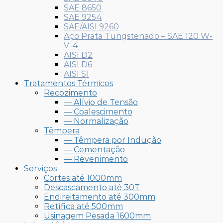
SAE 8650
SAE 9254
SAE/AISI 9260
Aço Prata Tungstenado – SAE 120 W-
V-4
AISI D2
AISI D6
AISI S1
Tratamentos Térmicos
Recozimento
— Alívio de Tensão
— Coalescimento
— Normalização
Têmpera
— Têmpera por Indução
— Cementação
— Revenimento
Serviços
Cortes até 1000mm
Descascamento até 30T
Endireitamento até 300mm
Retífica até 500mm
Usinagem Pesada 1600mm