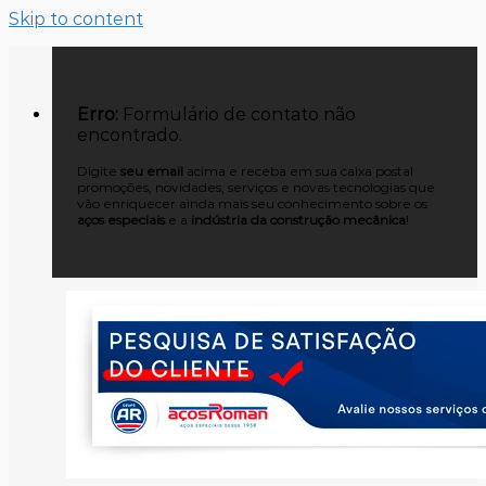
Skip to content
Erro:
Formulário de contato não
encontrado.
Digite
seu email
acima e receba em sua caixa postal
promoções, novidades, serviços e novas tecnologias que
vão enriquecer ainda mais seu conhecimento sobre os
aços especiais
e a
indústria da construção mecânica
!