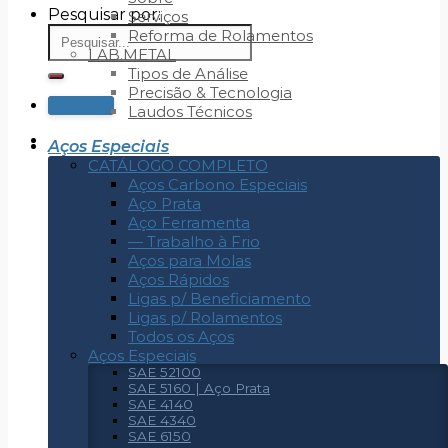
Pesquisar por:
Serviços
Reforma de Rolamentos
LAB.METAL
Tipos de Análise
Precisão & Tecnologia
Cotação
Laudos Técnicos
Aços Especiais
CATÁLOGO COMPLETO
Aços Carbono Especiais
Aço Prata
Aço Ferramenta
— Trabalho à Frio
Aços para Molas
Aços Rápidos
Ligas p/ Beneficiamento
Ligas p/ Rolamentos
Todos os Aços
Aços Especiais
SAE 52100
SAE 5160 | Aço Prata
SAE 4140
SAE 4340
SAE 6150