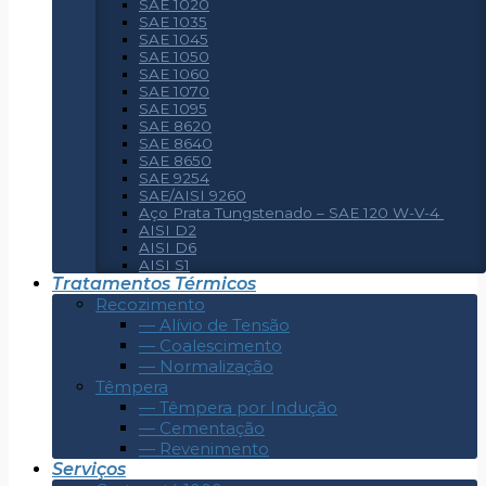
SAE 1020
SAE 1035
SAE 1045
SAE 1050
SAE 1060
SAE 1070
SAE 1095
SAE 8620
SAE 8640
SAE 8650
SAE 9254
SAE/AISI 9260
Aço Prata Tungstenado – SAE 120 W-V-4
AISI D2
AISI D6
AISI S1
Tratamentos Térmicos
Recozimento
— Alívio de Tensão
— Coalescimento
— Normalização
Têmpera
— Têmpera por Indução
— Cementação
— Revenimento
Serviços