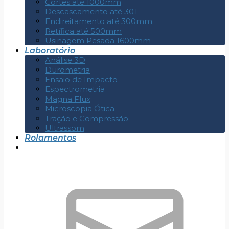
Cortes até 1000mm
Descascamento até 30T
Endireitamento até 300mm
Retífica até 500mm
Usinagem Pesada 1600mm
Laboratório
Análise 3D
Durometria
Ensaio de Impacto
Espectrometria
Magna Flux
Microscopia Ótica
Tração e Compressão
Ultrassom
Rolamentos