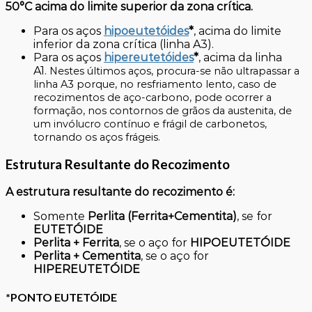
50°C acima do limite superior da zona crítica.
Para os aços
hipoeutetóides
*
, acima do limite
inferior da zona crítica (linha A3).
Para os aços
hipereutetóides
*
, acima da linha
A1.
Nestes últimos aços, procura-se não ultrapassar a
linha A3 porque, no resfriamento lento, caso de
recozimentos de aço-carbono, pode ocorrer a
formação, nos contornos de grãos da austenita, de
um invólucro contínuo e frágil de carbonetos,
tornando os aços frágeis.
Estrutura Resultante do Recozimento
A estrutura resultante do recozimento é:
Somente
Perlita
(Ferrita+Cementita)
, se for
EUTETÓIDE
Perlita + Ferrita
, se o aço for
HIPOEUTETÓIDE
Perlita + Cementita
, se o aço for
HIPEREUTETÓIDE
*PONTO EUTETÓIDE