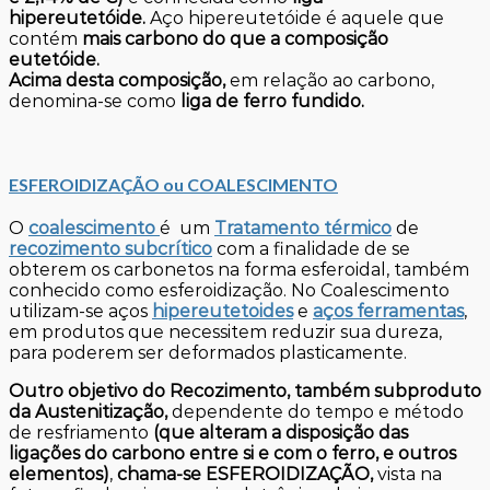
hipereutetóide.
Aço hipereutetóide é aquele que
contém
mais carbono do que a composição
eutetóide.
Acima desta composição,
em relação ao carbono,
denomina-se como
liga de ferro fundido.
ESFEROIDIZAÇÃO ou
COALESCIMENTO
O
coalescimento
é um
Tratamento térmico
de
recozimento subcrítico
com a finalidade de se
obterem os carbonetos na forma esferoidal, também
conhecido como esferoidização. No Coalescimento
utilizam-se aços
hipereutetoides
e
aços ferramentas
,
em produtos que necessitem reduzir sua dureza,
para poderem ser deformados plasticamente.
Outro objetivo do Recozimento, também subproduto
da Austenitização,
dependente do tempo e método
de resfriamento
(que alteram a disposição das
ligações do carbono entre si e com o ferro, e outros
elementos)
,
chama-se ESFEROIDIZAÇÃO,
vista na