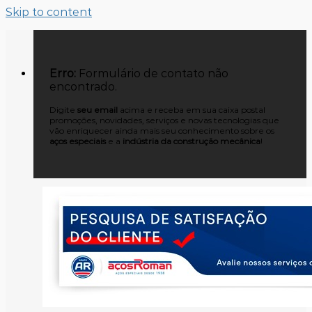
Skip to content
Erro:
Formulário de contato não
encontrado.
Digite
seu email
acima e receba em sua caixa postal
promoções, novidades, serviços e novas tecnologias que
vão enriquecer ainda mais seu conhecimento sobre os
aços especiais
e a
indústria da construção mecânica
!