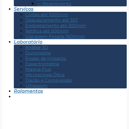
— Revenimento
Serviços
Cortes até 1000mm
Descascamento até 30T
Endireitamento até 300mm
Retífica até 500mm
Usinagem Pesada 1600mm
Laboratório
Análise 3D
Durometria
Ensaio de Impacto
Espectrometria
Magna Flux
Microscopia Ótica
Tração e Compressão
Ultrassom
Rolamentos