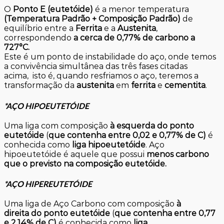
O
P
onto E (eutetóide)
é a menor temperatura
(Temperatura Padrão + Composição Padrão)
de
equilíbrio entre a
Ferrita
e a
Austenita
,
correspondendo
a cerca de 0,77% de carbono a
727°C.
Este é um ponto de instabilidade do aço, onde temos
a convivência simultânea das três fases citadas
acima, isto é, quando resfriamos o aço, teremos a
transformação da
austenita
em
ferrita
e
cementita
.
*AÇO HIPOEUTETÓIDE
Uma liga com composição
à esquerda do ponto
eutetóide
(
que contenha entre 0,02 e 0,77% de C)
é
conhecida como
liga hipoeutetóide
. Aço
hipoeutetóide é aquele que possui
menos carbono
que o previsto na composição eutetóide.
*AÇO HIPEREUTETÓIDE
Uma liga de Aço Carbono com composição
à
direita do ponto eutetóide
(
que contenha entre 0,77
e 2,14% de C)
é conhecida como
liga