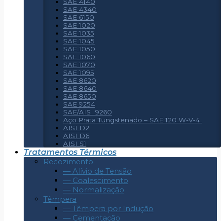
SAE 4140
SAE 4340
SAE 6150
SAE 1020
SAE 1035
SAE 1045
SAE 1050
SAE 1060
SAE 1070
SAE 1095
SAE 8620
SAE 8640
SAE 8650
SAE 9254
SAE/AISI 9260
Aço Prata Tungstenado – SAE 120 W-V-4
AISI D2
AISI D6
AISI S1
Tratamentos Térmicos
Recozimento
— Alívio de Tensão
— Coalescimento
— Normalização
Têmpera
— Têmpera por Indução
— Cementação