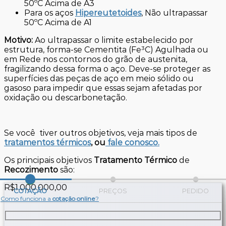
50ºC Acima de A3
Para os aços
Hipereutetoides
, Não ultrapassar
50ºC Acima de A1
Motivo:
Ao ultrapassar o limite estabelecido por
estrutura, forma-se Cementita (Fe³C) Agulhada ou
em Rede nos contornos do grão de austenita,
fragilizando dessa forma o aço. Deve-se proteger as
superfícies das peças de aço em meio sólido ou
gasoso para impedir que essas sejam afetadas por
oxidação ou descarbonetação.
Se você tiver outros objetivos, veja mais tipos de
tratamentos térmicos
, ou
fale conosco.
Os principais objetivos
Tratamento Térmico
de
Recozimento
são:
R$
1.000.000,00
COTAÇÃO
PREÇOS
PEDIDO
Como funciona a
cotação online
?