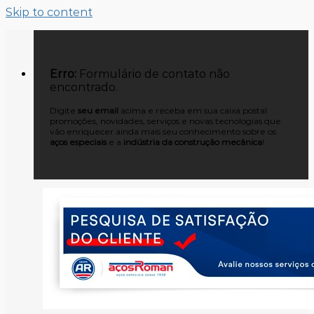
Skip to content
Erro:
Formulário de contato não
encontrado.
Digite
seu email
acima e receba em sua caixa postal
promoções, novidades, serviços e novas tecnologias que
vão enriquecer ainda mais seu conhecimento sobre os
aços especiais
e a
indústria da construção mecânica
!