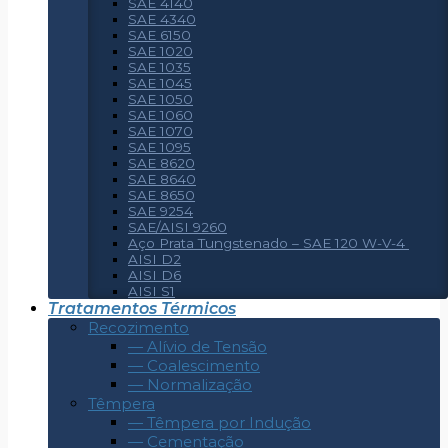
SAE 4140
SAE 4340
SAE 6150
SAE 1020
SAE 1035
SAE 1045
SAE 1050
SAE 1060
SAE 1070
SAE 1095
SAE 8620
SAE 8640
SAE 8650
SAE 9254
SAE/AISI 9260
Aço Prata Tungstenado – SAE 120 W-V-4
AISI D2
AISI D6
AISI S1
Tratamentos Térmicos
Recozimento
— Alívio de Tensão
— Coalescimento
— Normalização
Têmpera
— Têmpera por Indução
— Cementação