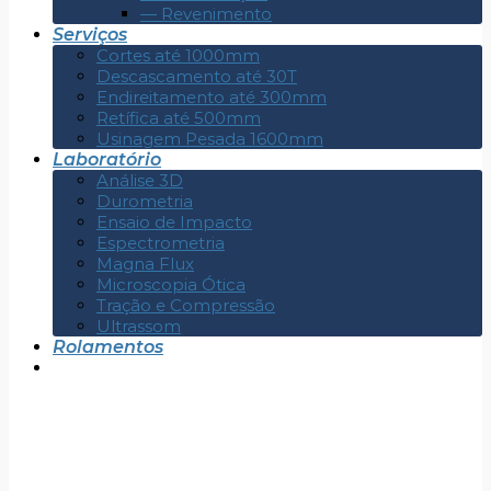
— Revenimento
Serviços
Cortes até 1000mm
Descascamento até 30T
Endireitamento até 300mm
Retífica até 500mm
Usinagem Pesada 1600mm
Laboratório
Análise 3D
Durometria
Ensaio de Impacto
Espectrometria
Magna Flux
Microscopia Ótica
Tração e Compressão
Ultrassom
Rolamentos