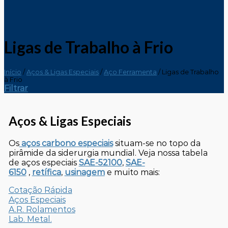
Ligas de Trabalho à Frio
Início
/
Aços & Ligas Especiais
/
Aço Ferramenta
/
Ligas de Trabalho
à Frio
Filtrar
Aços & Ligas Especiais
Os
aços carbono especiais
situam-se no topo da
pirâmide da siderurgia mundial. Veja nossa tabela
de aços especiais
SAE-52100
,
SAE-
6150
,
retífica
,
usinagem
e muito mais:
Cotação Rápida
Aços Especiais
A.R. Rolamentos
Lab. Metal.