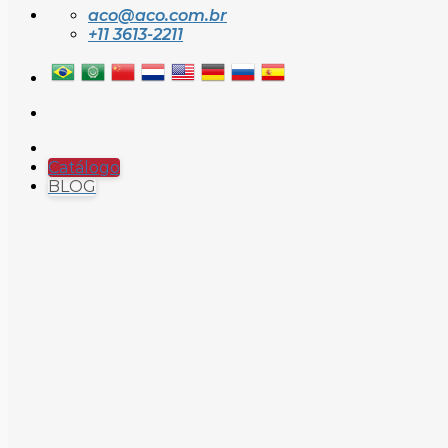
aco@aco.com.br
+11 3613-2211
Catálogo
BLOG