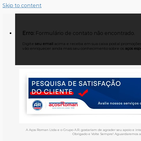
Skip to content
Erro:
Formulário de contato não encontrado.
Digite
seu email
acima e receba em sua caixa postal promoções,
vão enriquecer ainda mais seu conhecimento sobre os
aços espe
A Aços Roman Ltda e o Grupo A.R. gostariam de agrader seu apoio e int
Obrigado e Volte Sempre! Aguardaremos an