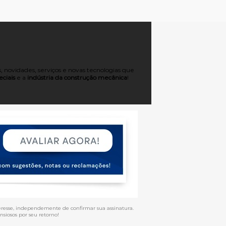
 novidades, serviços e novas tecnologias que
ciais
e a
indústria da construção mecânica
!
eresse, independemente de confirmar sua assinatura.
siosos por seu retorno!