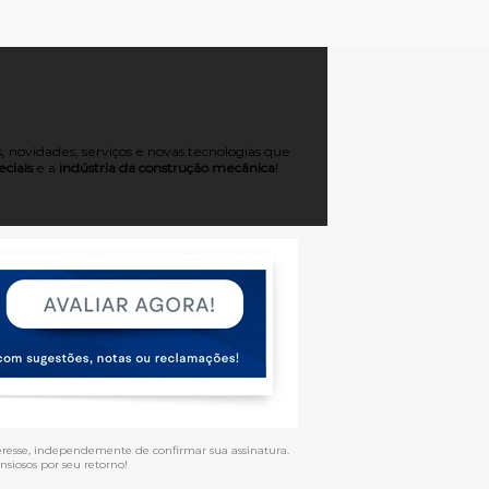
 novidades, serviços e novas tecnologias que
ciais
e a
indústria da construção mecânica
!
eresse, independemente de confirmar sua assinatura.
siosos por seu retorno!