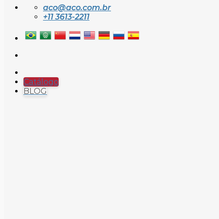
aco@aco.com.br
+11 3613-2211
Catálogo
BLOG