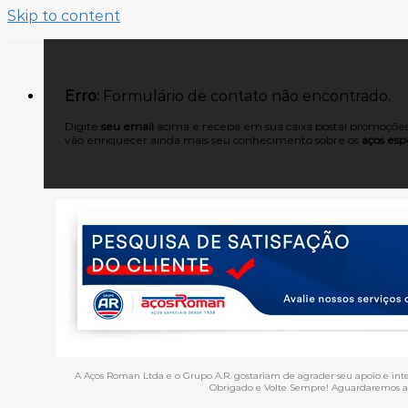
Skip to content
Erro:
Formulário de contato não encontrado.
Digite
seu email
acima e receba em sua caixa postal promoções,
vão enriquecer ainda mais seu conhecimento sobre os
aços espe
A Aços Roman Ltda e o Grupo A.R. gostariam de agrader seu apoio e int
Obrigado e Volte Sempre! Aguardaremos an