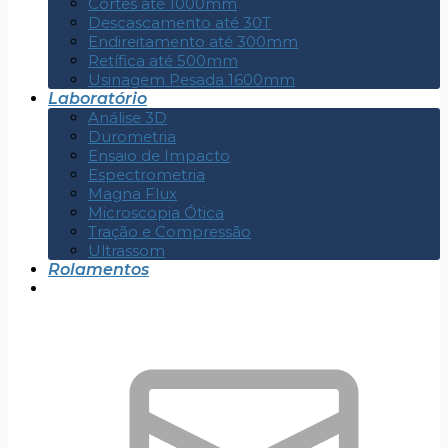
Cortes até 1000mm
Descascamento até 30T
Endireitamento até 300mm
Retífica até 500mm
Usinagem Pesada 1600mm
Laboratório
Análise 3D
Durometria
Ensaio de Impacto
Espectrometria
Magna Flux
Microscopia Ótica
Tração e Compressão
Ultrassom
Rolamentos