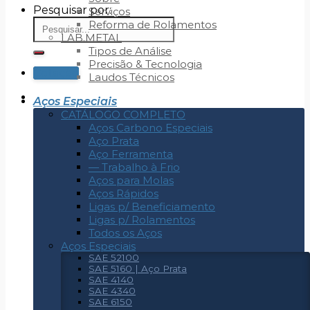
Pesquisar por:
Serviços
Reforma de Rolamentos
LAB.METAL
Tipos de Análise
Precisão & Tecnologia
Cotação
Laudos Técnicos
Aços Especiais
CATÁLOGO COMPLETO
Aços Carbono Especiais
Aço Prata
Aço Ferramenta
— Trabalho à Frio
Aços para Molas
Aços Rápidos
Ligas p/ Beneficiamento
Ligas p/ Rolamentos
Todos os Aços
Aços Especiais
SAE 52100
SAE 5160 | Aço Prata
SAE 4140
SAE 4340
SAE 6150