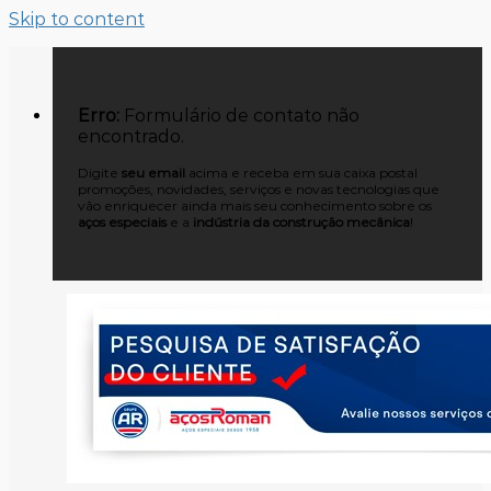
Skip to content
Erro:
Formulário de contato não
encontrado.
Digite
seu email
acima e receba em sua caixa postal
promoções, novidades, serviços e novas tecnologias que
vão enriquecer ainda mais seu conhecimento sobre os
aços especiais
e a
indústria da construção mecânica
!