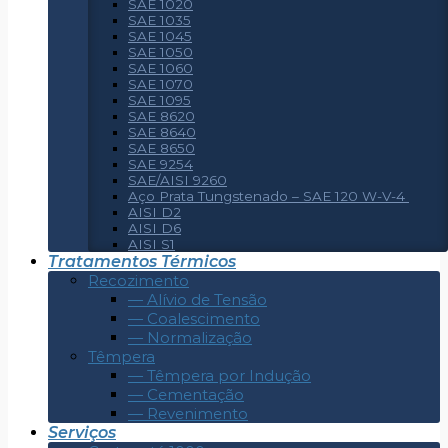
SAE 1020
SAE 1035
SAE 1045
SAE 1050
SAE 1060
SAE 1070
SAE 1095
SAE 8620
SAE 8640
SAE 8650
SAE 9254
SAE/AISI 9260
Aço Prata Tungstenado – SAE 120 W-V-4
AISI D2
AISI D6
AISI S1
Tratamentos Térmicos
Recozimento
— Alívio de Tensão
— Coalescimento
— Normalização
Têmpera
— Têmpera por Indução
— Cementação
— Revenimento
Serviços