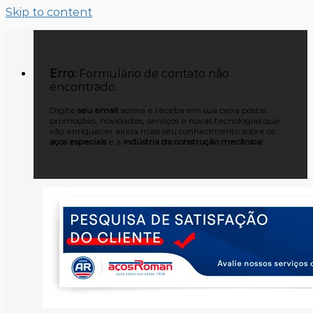
Skip to content
Erro:
Formulário de contato não
encontrado.
Digite
seu email
acima e receba em sua caixa postal
promoções, novidades, serviços e novas tecnologias que
vão enriquecer ainda mais seu conhecimento sobre os
aços especiais
e a
indústria da construção mecânica
!