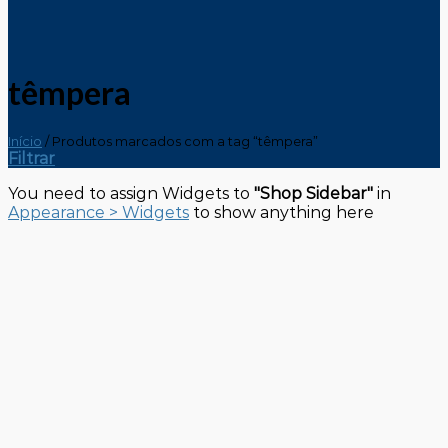
têmpera
Início
/
Produtos marcados com a tag “têmpera”
Filtrar
You need to assign Widgets to
"Shop Sidebar"
in
Appearance > Widgets
to show anything here