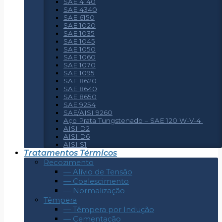
SAE 4140
SAE 4340
SAE 6150
SAE 1020
SAE 1035
SAE 1045
SAE 1050
SAE 1060
SAE 1070
SAE 1095
SAE 8620
SAE 8640
SAE 8650
SAE 9254
SAE/AISI 9260
Aço Prata Tungstenado – SAE 120 W-V-4
AISI D2
AISI D6
AISI S1
Tratamentos Térmicos
Recozimento
— Alívio de Tensão
— Coalescimento
— Normalização
Têmpera
— Têmpera por Indução
— Cementação