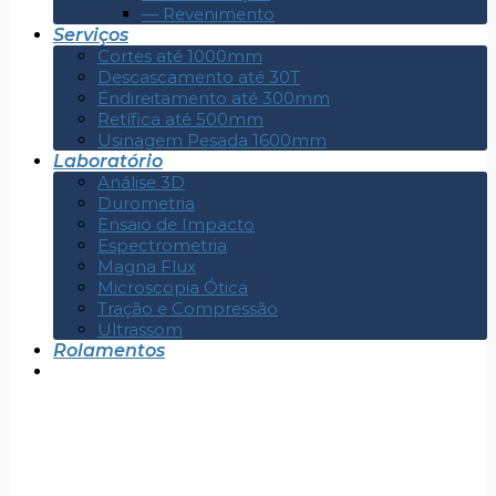
— Revenimento
Serviços
Cortes até 1000mm
Descascamento até 30T
Endireitamento até 300mm
Retífica até 500mm
Usinagem Pesada 1600mm
Laboratório
Análise 3D
Durometria
Ensaio de Impacto
Espectrometria
Magna Flux
Microscopia Ótica
Tração e Compressão
Ultrassom
Rolamentos