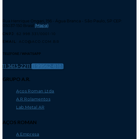
Rua Henrique Ongari, 156 - Água Branca - São Paulo, SP CEP:
05037-150 Brasil
(Mapa)
CNPJ
: 62.998.331/0001-10
EMAIL
: ACO@ACO.COM.BR
TELEFONE / WHATSAPP
11 3613-2211
11 99562-8181
GRUPO A.R.
Aços Roman Ltda
A.R Rolamentos
Lab.Metal AR
AÇOS ROMAN
A Empresa