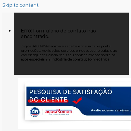
Skip to content
Erro:
Formulário de contato não
encontrado.
Digite
seu email
acima e receba em sua caixa postal
promoções, novidades, serviços e novas tecnologias que
vão enriquecer ainda mais seu conhecimento sobre os
aços especiais
e a
indústria da construção mecânica
!