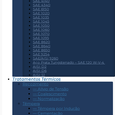
SAE 4140
SAE 4340
SAE 6150
SAE 1020
SAE 1035
SAE 1045
SAE 1050
SAE 1060
SAE 1070
SAE 1095
SAE 8620
SAE 8640
SAE 8650
SAE 9254
SAE/AISI 9260
Aço Prata Tungstenado – SAE 120 W-V-4
AISI D2
AISI D6
AISI S1
Tratamentos Térmicos
Recozimento
— Alívio de Tensão
— Coalescimento
— Normalização
Têmpera
— Têmpera por Indução
— Cementação