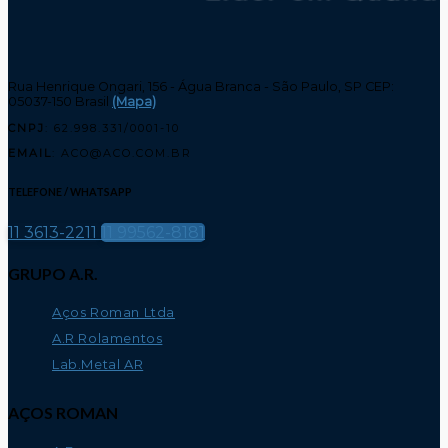
Rua Henrique Ongari, 156 - Água Branca - São Paulo, SP CEP:
05037-150 Brasil
(Mapa)
CNPJ
: 62.998.331/0001-10
EMAIL
: ACO@ACO.COM.BR
TELEFONE / WHATSAPP
11 3613-2211
11 99562-8181
GRUPO A.R.
Aços Roman Ltda
A.R Rolamentos
Lab.Metal AR
AÇOS ROMAN