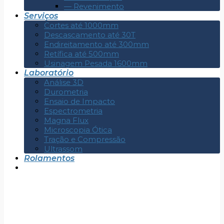
— Revenimento
Serviços
Cortes até 1000mm
Descascamento até 30T
Endireitamento até 300mm
Retífica até 500mm
Usinagem Pesada 1600mm
Laboratório
Análise 3D
Durometria
Ensaio de Impacto
Espectrometria
Magna Flux
Microscopia Ótica
Tração e Compressão
Ultrassom
Rolamentos