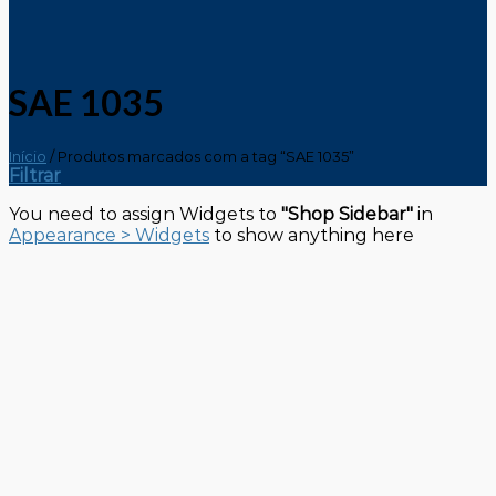
SAE 1035
Início
/
Produtos marcados com a tag “SAE 1035”
Filtrar
You need to assign Widgets to
"Shop Sidebar"
in
Appearance > Widgets
to show anything here