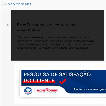
Skip to content
Erro:
Formulário de contato não
encontrado.
Digite
seu email
acima e receba em sua caixa postal
promoções, novidades, serviços e novas tecnologias que
vão enriquecer ainda mais seu conhecimento sobre os
aços especiais
e a
indústria da construção mecânica
!