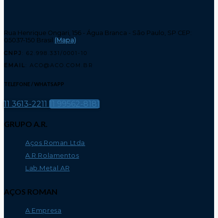
Rua Henrique Ongari, 156 - Água Branca - São Paulo, SP CEP:
05037-150 Brasil
(Mapa)
CNPJ
: 62.998.331/0001-10
EMAIL
: ACO@ACO.COM.BR
TELEFONE / WHATSAPP
11 3613-2211
11 99562-8181
GRUPO A.R.
Aços Roman Ltda
A.R Rolamentos
Lab.Metal AR
AÇOS ROMAN
A Empresa