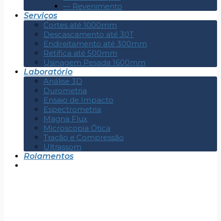
— Revenimento
Serviços
Cortes até 1000mm
Descascamento até 30T
Endireitamento até 300mm
Retífica até 500mm
Usinagem Pesada 1600mm
Laboratório
Análise 3D
Durometria
Ensaio de Impacto
Espectrometria
Magna Flux
Microscopia Ótica
Tração e Compressão
Ultrassom
Rolamentos