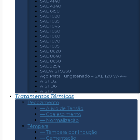
SAE 4140
SAE 4340
SAE 6150
SAE 1020
SAE 1035
SAE 1045
SAE 1050
SAE 1060
SAE 1070
SAE 1095
SAE 8620
SAE 8640
SAE 8650
SAE 9254
SAE/AISI 9260
Aço Prata Tungstenado – SAE 120 W-V-4
AISI D2
AISI D6
AISI S1
Tratamentos Térmicos
Recozimento
— Alívio de Tensão
— Coalescimento
— Normalização
Têmpera
— Têmpera por Indução
— Cementação