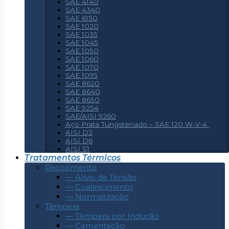
SAE 4140
SAE 4340
SAE 6150
SAE 1020
SAE 1035
SAE 1045
SAE 1050
SAE 1060
SAE 1070
SAE 1095
SAE 8620
SAE 8640
SAE 8650
SAE 9254
SAE/AISI 9260
Aço Prata Tungstenado – SAE 120 W-V-4
AISI D2
AISI D6
AISI S1
Tratamentos Térmicos
Recozimento
— Alívio de Tensão
— Coalescimento
— Normalização
Têmpera
— Têmpera por Indução
— Cementação