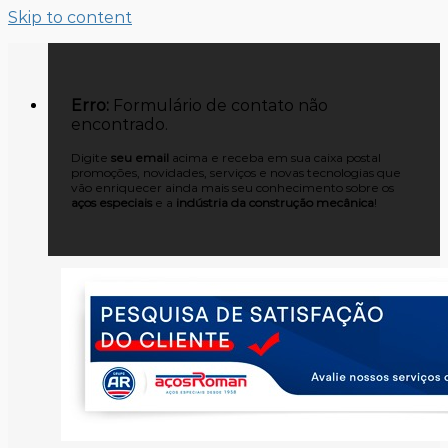
Skip to content
Erro:
Formulário de contato não
encontrado.
Digite
seu email
acima e receba em sua caixa postal
promoções, novidades, serviços e novas tecnologias que
vão enriquecer ainda mais seu conhecimento sobre os
aços especiais
e a
indústria da construção mecânica
!