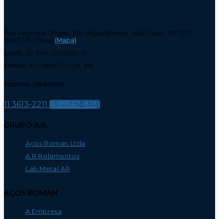
Rua Henrique Ongari, 156 - Água Branca - São Paulo, SP CEP:
05037-150 Brasil
(Mapa)
CNPJ
: 62.998.331/0001-10
EMAIL
: ACO@ACO.COM.BR
TELEFONE / WHATSAPP
11 3613-2211
11 99562-8181
GRUPO A.R.
Aços Roman Ltda
A.R Rolamentos
Lab.Metal AR
AÇOS ROMAN
A Empresa