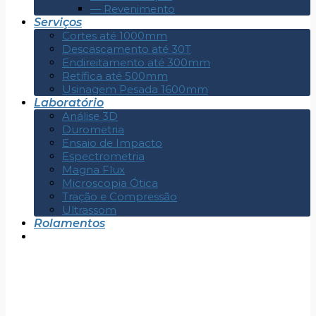
— Revenimento
Serviços
Cortes até 1000mm
Descascamento até 30T
Endireitamento até 300mm
Retífica até 500mm
Usinagem Pesada 1600mm
Laboratório
Análise 3D
Durometria
Ensaio de Impacto
Espectrometria
Magna Flux
Microscopia Ótica
Tração e Compressão
Ultrassom
Rolamentos