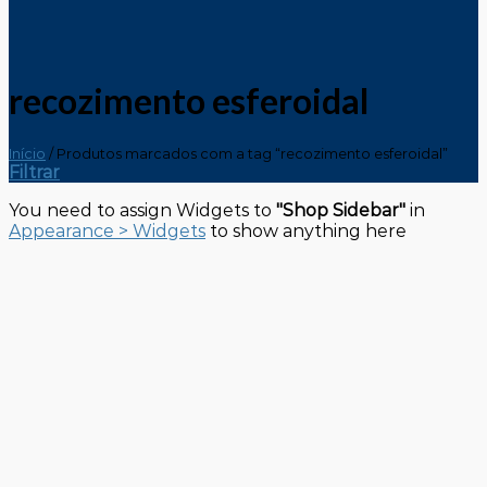
recozimento esferoidal
Início
/
Produtos marcados com a tag “recozimento esferoidal”
Filtrar
You need to assign Widgets to
"Shop Sidebar"
in
Appearance > Widgets
to show anything here