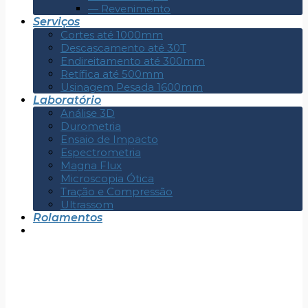
— Revenimento
Serviços
Cortes até 1000mm
Descascamento até 30T
Endireitamento até 300mm
Retífica até 500mm
Usinagem Pesada 1600mm
Laboratório
Análise 3D
Durometria
Ensaio de Impacto
Espectrometria
Magna Flux
Microscopia Ótica
Tração e Compressão
Ultrassom
Rolamentos