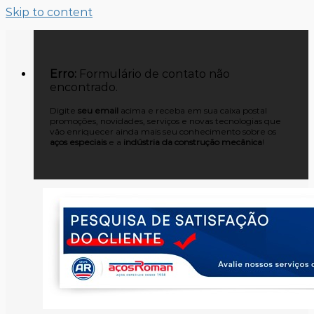
Skip to content
Erro:
Formulário de contato não
encontrado.
Digite
seu email
acima e receba em sua caixa postal
promoções, novidades, serviços e novas tecnologias que
vão enriquecer ainda mais seu conhecimento sobre os
aços especiais
e a
indústria da construção mecânica
!