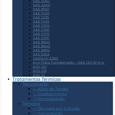
SAE 4140
SAE 4340
SAE 6150
SAE 1020
SAE 1035
SAE 1045
SAE 1050
SAE 1060
SAE 1070
SAE 1095
SAE 8620
SAE 8640
SAE 8650
SAE 9254
SAE/AISI 9260
Aço Prata Tungstenado – SAE 120 W-V-4
AISI D2
AISI D6
AISI S1
Tratamentos Térmicos
Recozimento
— Alívio de Tensão
— Coalescimento
— Normalização
Têmpera
— Têmpera por Indução
— Cementação