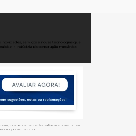
 novidades, serviços e novas tecnologias que
ciais
e a
indústria da construção mecânica
!
eresse, independemente de confirmar sua assinatura.
siosos por seu retorno!