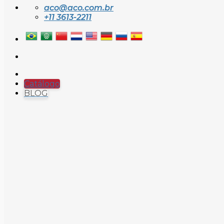
aco@aco.com.br
+11 3613-2211
Catálogo
BLOG