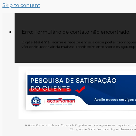
Skip to content
Erro:
Formulário de contato não encontrado.
Digite
seu email
acima e receba em sua caixa postal promoções,
vão enriquecer ainda mais seu conhecimento sobre os
aços espe
A Aços Roman Ltda e o Grupo A.R. gostariam de agrader seu apoio e int
Obrigado e Volte Sempre! Aguardaremos an