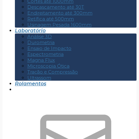
Cortes até 1000mm
Descascamento até 30T
Endireitamento até 300mm
Retífica até 500mm
Usinagem Pesada 1600mm
Laboratório
Análise 3D
Durometria
Ensaio de Impacto
Espectrometria
Magna Flux
Microscopia Ótica
Tração e Compressão
Ultrassom
Rolamentos