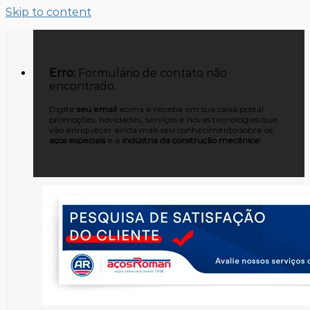
Skip to content
Erro:
Formulário de contato não
encontrado.
Digite
seu email
acima e receba em sua caixa postal
promoções, novidades, serviços e novas tecnologias que
vão enriquecer ainda mais seu conhecimento sobre os
aços especiais
e a
indústria da construção mecânica
!