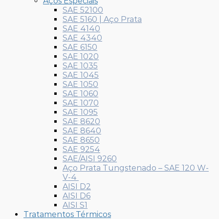
Aços Especiais
SAE 52100
SAE 5160 | Aço Prata
SAE 4140
SAE 4340
SAE 6150
SAE 1020
SAE 1035
SAE 1045
SAE 1050
SAE 1060
SAE 1070
SAE 1095
SAE 8620
SAE 8640
SAE 8650
SAE 9254
SAE/AISI 9260
Aço Prata Tungstenado – SAE 120 W-
V-4
AISI D2
AISI D6
AISI S1
Tratamentos Térmicos