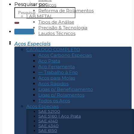
Pesquisar por:
Serviços
Reforma de Rolamentos
LAB.METAL
Tipos de Análise
Precisão & Tecnologia
Cotação
Laudos Técnicos
Aços Especiais
CATÁLOGO COMPLETO
Aços Carbono Especiais
Aço Prata
Aço Ferramenta
— Trabalho à Frio
Aços para Molas
Aços Rápidos
Ligas p/ Beneficiamento
Ligas p/ Rolamentos
Todos os Aços
Aços Especiais
SAE 52100
SAE 5160 | Aço Prata
SAE 4140
SAE 4340
SAE 6150