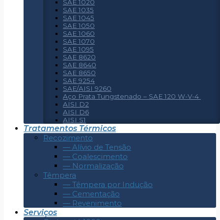
SAE 1020
SAE 1035
SAE 1045
SAE 1050
SAE 1060
SAE 1070
SAE 1095
SAE 8620
SAE 8640
SAE 8650
SAE 9254
SAE/AISI 9260
Aço Prata Tungstenado – SAE 120 W-V-4
AISI D2
AISI D6
AISI S1
Tratamentos Térmicos
Recozimento
— Alívio de Tensão
— Coalescimento
— Normalização
Têmpera
— Têmpera por Indução
— Cementação
— Revenimento
Serviços