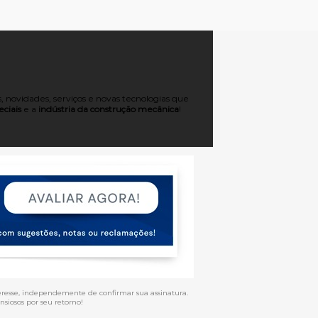
 novidades, serviços e novas tecnologias que
ciais
e a
indústria da construção mecânica
!
eresse, independemente de confirmar sua assinatura.
siosos por seu retorno!