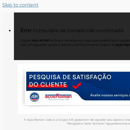
Skip to content
Erro:
Formulário de contato não encontrado.
Digite
seu email
acima e receba em sua caixa postal promoções,
vão enriquecer ainda mais seu conhecimento sobre os
aços espe
A Aços Roman Ltda e o Grupo A.R. gostariam de agrader seu apoio e int
Obrigado e Volte Sempre! Aguardaremos an