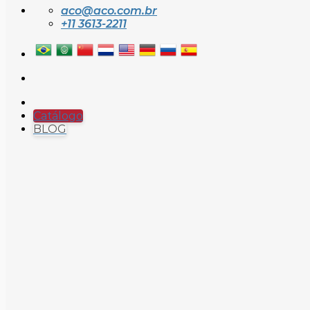
aco@aco.com.br
+11 3613-2211
Catálogo
BLOG