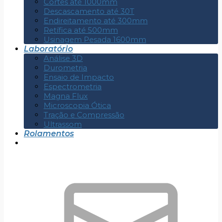
Cortes até 1000mm
Descascamento até 30T
Endireitamento até 300mm
Retífica até 500mm
Usinagem Pesada 1600mm
Laboratório
Análise 3D
Durometria
Ensaio de Impacto
Espectrometria
Magna Flux
Microscopia Ótica
Tração e Compressão
Ultrassom
Rolamentos