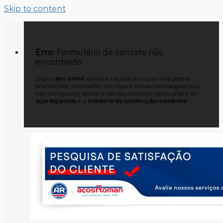
Skip to content
Erro:
Formulário de contato não
encontrado.
Digite
seu email
acima e receba em sua caixa postal
promoções, novidades, serviços e novas tecnologias que
vão enriquecer ainda mais seu conhecimento sobre os
aços especiais
e a
indústria da construção mecânica
!