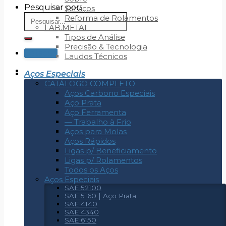
Pesquisar por:
Serviços
Reforma de Rolamentos
LAB.METAL
Tipos de Análise
Precisão & Tecnologia
Cotação
Laudos Técnicos
Aços Especiais
CATÁLOGO COMPLETO
Aços Carbono Especiais
Aço Prata
Aço Ferramenta
— Trabalho à Frio
Aços para Molas
Aços Rápidos
Ligas p/ Beneficiamento
Ligas p/ Rolamentos
Todos os Aços
Aços Especiais
SAE 52100
SAE 5160 | Aço Prata
SAE 4140
SAE 4340
SAE 6150