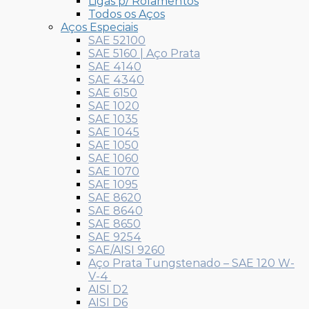
Ligas p/ Rolamentos
Todos os Aços
Aços Especiais
SAE 52100
SAE 5160 | Aço Prata
SAE 4140
SAE 4340
SAE 6150
SAE 1020
SAE 1035
SAE 1045
SAE 1050
SAE 1060
SAE 1070
SAE 1095
SAE 8620
SAE 8640
SAE 8650
SAE 9254
SAE/AISI 9260
Aço Prata Tungstenado – SAE 120 W-
V-4
AISI D2
AISI D6