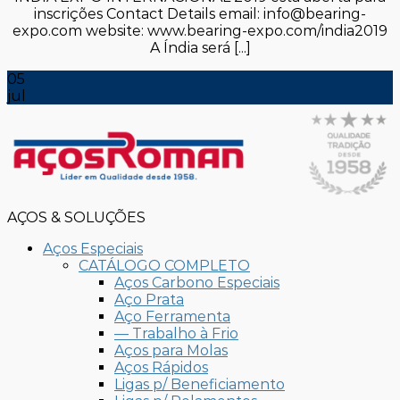
inscrições Contact Details email: info@bearing-
expo.com website: www.bearing-expo.com/india2019
A Índia será [...]
05
jul
AÇOS & SOLUÇÕES
Aços Especiais
CATÁLOGO COMPLETO
Aços Carbono Especiais
Aço Prata
Aço Ferramenta
— Trabalho à Frio
Aços para Molas
Aços Rápidos
Ligas p/ Beneficiamento