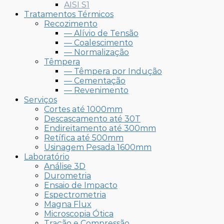
AISI S1
Tratamentos Térmicos
Recozimento
— Alívio de Tensão
— Coalescimento
— Normalização
Têmpera
— Têmpera por Indução
— Cementação
— Revenimento
Serviços
Cortes até 1000mm
Descascamento até 30T
Endireitamento até 300mm
Retífica até 500mm
Usinagem Pesada 1600mm
Laboratório
Análise 3D
Durometria
Ensaio de Impacto
Espectrometria
Magna Flux
Microscopia Ótica
Tração e Compressão