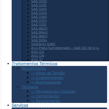
SAE 1020
SAE 1035
SAE 1045
SAE 1050
SAE 1060
SAE 1070
SAE 1095
SAE 8620
SAE 8640
SAE 8650
SAE 9254
SAE/AISI 9260
Aço Prata Tungstenado – SAE 120 W-V-4
AISI D2
AISI D6
AISI S1
Tratamentos Térmicos
Recozimento
— Alívio de Tensão
— Coalescimento
— Normalização
Têmpera
— Têmpera por Indução
— Cementação
— Revenimento
Serviços