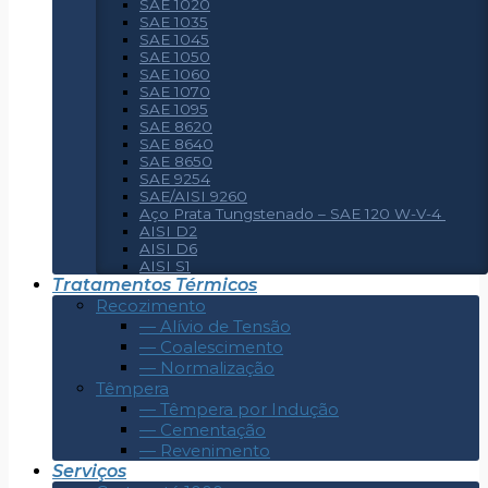
SAE 1020
SAE 1035
SAE 1045
SAE 1050
SAE 1060
SAE 1070
SAE 1095
SAE 8620
SAE 8640
SAE 8650
SAE 9254
SAE/AISI 9260
Aço Prata Tungstenado – SAE 120 W-V-4
AISI D2
AISI D6
AISI S1
Tratamentos Térmicos
Recozimento
— Alívio de Tensão
— Coalescimento
— Normalização
Têmpera
— Têmpera por Indução
— Cementação
— Revenimento
Serviços