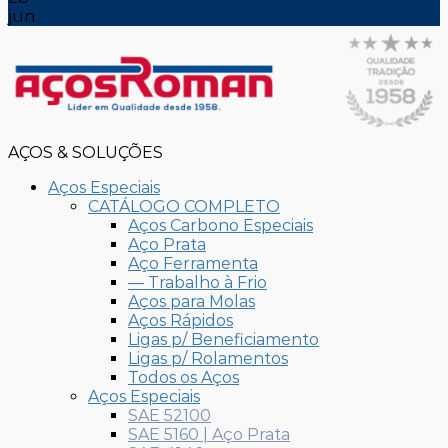
jun
AÇOS & SOLUÇÕES
Aços Especiais
CATÁLOGO COMPLETO
Aços Carbono Especiais
Aço Prata
Aço Ferramenta
— Trabalho à Frio
Aços para Molas
Aços Rápidos
Ligas p/ Beneficiamento
Ligas p/ Rolamentos
Todos os Aços
Aços Especiais
SAE 52100
SAE 5160 | Aço Prata