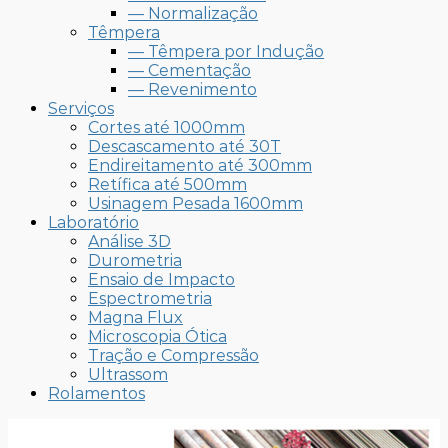
— Normalização
Têmpera
— Têmpera por Indução
— Cementação
— Revenimento
Serviços
Cortes até 1000mm
Descascamento até 30T
Endireitamento até 300mm
Retífica até 500mm
Usinagem Pesada 1600mm
Laboratório
Análise 3D
Durometria
Ensaio de Impacto
Espectrometria
Magna Flux
Microscopia Ótica
Tração e Compressão
Ultrassom
Rolamentos