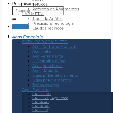
Pesquisar por:
Serviços
Reforma de Rolamentos
LAB.METAL
Tipos de Análise
Precisão & Tecnologia
Cotação
Laudos Técnicos
Aços Especiais
CATÁLOGO COMPLETO
Aços Carbono Especiais
Aço Prata
Aço Ferramenta
— Trabalho à Frio
Aços para Molas
Aços Rápidos
Ligas p/ Beneficiamento
Ligas p/ Rolamentos
Todos os Aços
Aços Especiais
SAE 52100
SAE 5160 | Aço Prata
SAE 4140
SAE 4340
SAE 6150