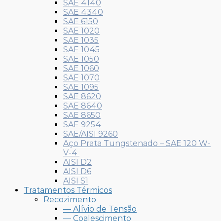
SAE 4140
SAE 4340
SAE 6150
SAE 1020
SAE 1035
SAE 1045
SAE 1050
SAE 1060
SAE 1070
SAE 1095
SAE 8620
SAE 8640
SAE 8650
SAE 9254
SAE/AISI 9260
Aço Prata Tungstenado – SAE 120 W-
V-4
AISI D2
AISI D6
AISI S1
Tratamentos Térmicos
Recozimento
— Alívio de Tensão
— Coalescimento