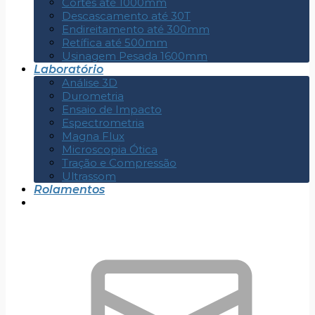
Cortes até 1000mm
Descascamento até 30T
Endireitamento até 300mm
Retífica até 500mm
Usinagem Pesada 1600mm
Laboratório
Análise 3D
Durometria
Ensaio de Impacto
Espectrometria
Magna Flux
Microscopia Ótica
Tração e Compressão
Ultrassom
Rolamentos