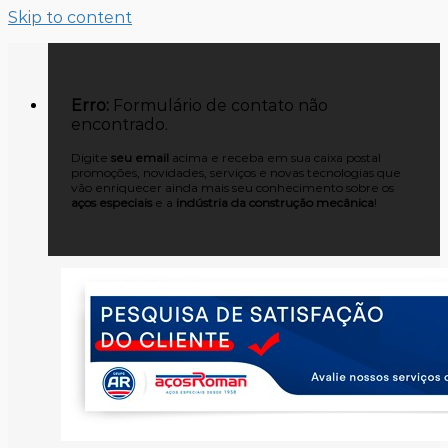
Skip to content
Erro:
Formulário de contato não
encontrado.
Digite
seu email
acima e receba em sua caixa postal
promoções, novidades, serviços e novas tecnologias que
vão enriquecer ainda mais seu conhecimento sobre os
aços especiais
e a
indústria da construção mecânica
!