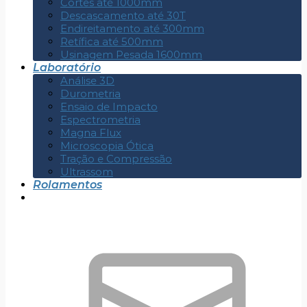
Cortes até 1000mm
Descascamento até 30T
Endireitamento até 300mm
Retífica até 500mm
Usinagem Pesada 1600mm
Laboratório
Análise 3D
Durometria
Ensaio de Impacto
Espectrometria
Magna Flux
Microscopia Ótica
Tração e Compressão
Ultrassom
Rolamentos