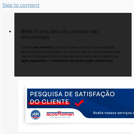
Skip to content
Erro:
Formulário de contato não
encontrado.
Digite
seu email
acima e receba em sua caixa postal
promoções, novidades, serviços e novas tecnologias que
vão enriquecer ainda mais seu conhecimento sobre os
aços especiais
e a
indústria da construção mecânica
!