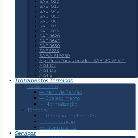
SAE 1020
SAE 1035
SAE 1045
SAE 1050
SAE 1060
SAE 1070
SAE 1095
SAE 8620
SAE 8640
SAE 8650
SAE 9254
SAE/AISI 9260
Aço Prata Tungstenado – SAE 120 W-V-4
AISI D2
AISI D6
AISI S1
Tratamentos Térmicos
Recozimento
— Alívio de Tensão
— Coalescimento
— Normalização
Têmpera
— Têmpera por Indução
— Cementação
— Revenimento
Serviços