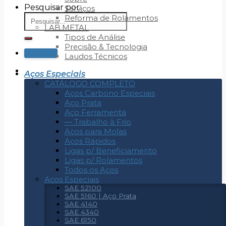
Pesquisar por:
Serviços
Reforma de Rolamentos
LAB.METAL
Tipos de Análise
Precisão & Tecnologia
Cotação
Laudos Técnicos
Aços Especiais
CATÁLOGO COMPLETO
Aços Carbono Especiais
Aço Prata
Aço Ferramenta
— Trabalho à Frio
Aços para Molas
Aços Rápidos
Ligas p/ Beneficiamento
Ligas p/ Rolamentos
Todos os Aços
Aços Especiais
SAE 52100
SAE 5160 | Aço Prata
SAE 4140
SAE 4340
SAE 6150