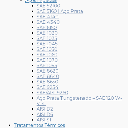
Aços Especiais
SAE 52100
SAE 5160 | Aço Prata
SAE 4140
SAE 4340
SAE 6150
SAE 1020
SAE 1035
SAE 1045
SAE 1050
SAE 1060
SAE 1070
SAE 1095
SAE 8620
SAE 8640
SAE 8650
SAE 9254
SAE/AISI 9260
Aço Prata Tungstenado – SAE 120 W-
V-4
AISI D2
AISI D6
AISI S1
Tratamentos Térmicos