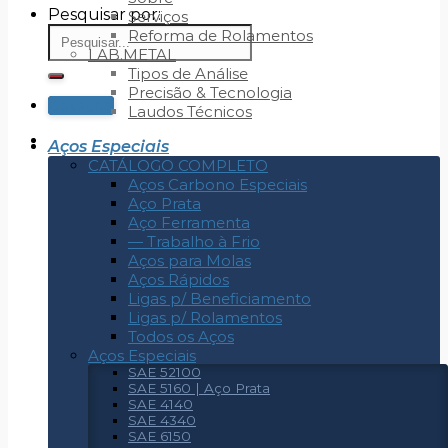
Pesquisar por:
Serviços
Reforma de Rolamentos
LAB.METAL
Tipos de Análise
Precisão & Tecnologia
Cotação
Laudos Técnicos
Aços Especiais
CATÁLOGO COMPLETO
Aços Carbono Especiais
Aço Prata
Aço Ferramenta
— Trabalho à Frio
Aços para Molas
Aços Rápidos
Ligas p/ Beneficiamento
Ligas p/ Rolamentos
Todos os Aços
Aços Especiais
SAE 52100
SAE 5160 | Aço Prata
SAE 4140
SAE 4340
SAE 6150