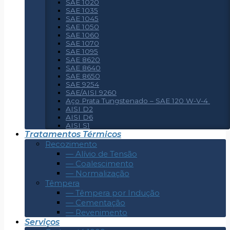
SAE 1020
SAE 1035
SAE 1045
SAE 1050
SAE 1060
SAE 1070
SAE 1095
SAE 8620
SAE 8640
SAE 8650
SAE 9254
SAE/AISI 9260
Aço Prata Tungstenado – SAE 120 W-V-4
AISI D2
AISI D6
AISI S1
Tratamentos Térmicos
Recozimento
— Alívio de Tensão
— Coalescimento
— Normalização
Têmpera
— Têmpera por Indução
— Cementação
— Revenimento
Serviços