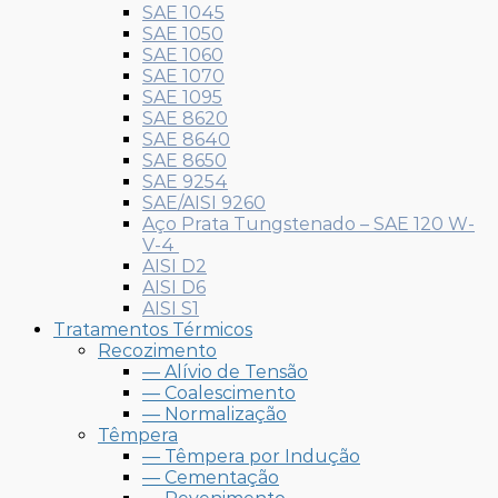
SAE 1045
SAE 1050
SAE 1060
SAE 1070
SAE 1095
SAE 8620
SAE 8640
SAE 8650
SAE 9254
SAE/AISI 9260
Aço Prata Tungstenado – SAE 120 W-
V-4
AISI D2
AISI D6
AISI S1
Tratamentos Térmicos
Recozimento
— Alívio de Tensão
— Coalescimento
— Normalização
Têmpera
— Têmpera por Indução
— Cementação