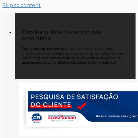
Skip to content
Erro:
Formulário de contato não
encontrado.
Digite
seu email
acima e receba em sua caixa postal
promoções, novidades, serviços e novas tecnologias que
vão enriquecer ainda mais seu conhecimento sobre os
aços especiais
e a
indústria da construção mecânica
!