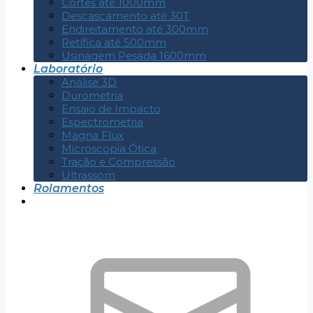
Cortes até 1000mm
Descascamento até 30T
Endireitamento até 300mm
Retífica até 500mm
Usinagem Pesada 1600mm
Laboratório
Análise 3D
Durometria
Ensaio de Impacto
Espectrometria
Magna Flux
Microscopia Ótica
Tração e Compressão
Ultrassom
Rolamentos