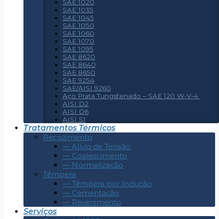
SAE 1020
SAE 1035
SAE 1045
SAE 1050
SAE 1060
SAE 1070
SAE 1095
SAE 8620
SAE 8640
SAE 8650
SAE 9254
SAE/AISI 9260
Aço Prata Tungstenado – SAE 120 W-V-4
AISI D2
AISI D6
AISI S1
Tratamentos Térmicos
Recozimento
— Alívio de Tensão
— Coalescimento
— Normalização
Têmpera
— Têmpera por Indução
— Cementação
— Revenimento
Serviços