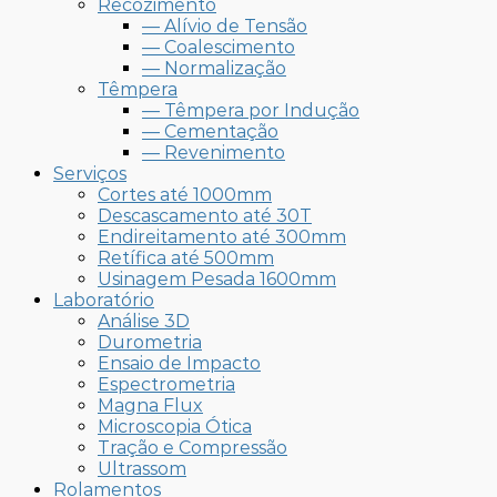
Recozimento
— Alívio de Tensão
— Coalescimento
— Normalização
Têmpera
— Têmpera por Indução
— Cementação
— Revenimento
Serviços
Cortes até 1000mm
Descascamento até 30T
Endireitamento até 300mm
Retífica até 500mm
Usinagem Pesada 1600mm
Laboratório
Análise 3D
Durometria
Ensaio de Impacto
Espectrometria
Magna Flux
Microscopia Ótica
Tração e Compressão
Ultrassom
Rolamentos