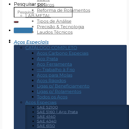
Pesquisar por:
Serviços
Reforma de Rolamentos
LAB.METAL
Tipos de Análise
Precisão & Tecnologia
Cotação
Laudos Técnicos
Aços Especiais
CATÁLOGO COMPLETO
Aços Carbono Especiais
Aço Prata
Aço Ferramenta
— Trabalho à Frio
Aços para Molas
Aços Rápidos
Ligas p/ Beneficiamento
Ligas p/ Rolamentos
Todos os Aços
Aços Especiais
SAE 52100
SAE 5160 | Aço Prata
SAE 4140
SAE 4340
SAE 6150