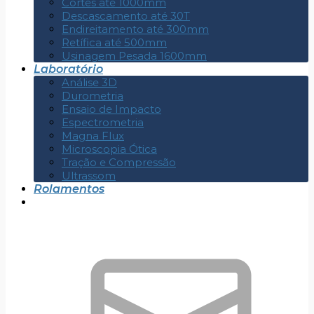
Cortes até 1000mm
Descascamento até 30T
Endireitamento até 300mm
Retífica até 500mm
Usinagem Pesada 1600mm
Laboratório
Análise 3D
Durometria
Ensaio de Impacto
Espectrometria
Magna Flux
Microscopia Ótica
Tração e Compressão
Ultrassom
Rolamentos