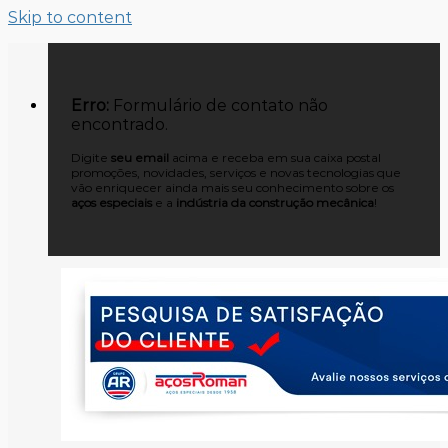
Skip to content
Erro:
Formulário de contato não
encontrado.
Digite
seu email
acima e receba em sua caixa postal
promoções, novidades, serviços e novas tecnologias que
vão enriquecer ainda mais seu conhecimento sobre os
aços especiais
e a
indústria da construção mecânica
!