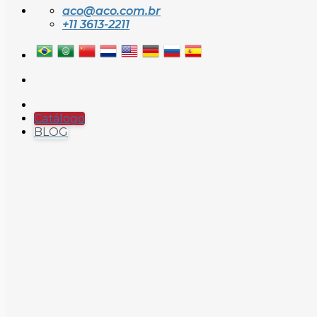
aco@aco.com.br
+11 3613-2211
Catálogo
BLOG