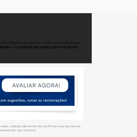
 novidades, serviços e novas tecnologias que
ciais
e a
indústria da construção mecânica
!
eresse, independemente de confirmar sua assinatura.
siosos por seu retorno!