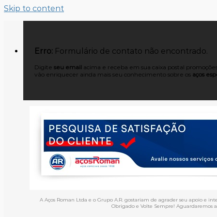
Skip to content
Erro:
Formulário de contato não encontrado.
Digite
seu email
acima e receba em sua caixa postal promoções,
vão enriquecer ainda mais seu conhecimento sobre os
aços espe
A Aços Roman Ltda e o Grupo A.R. gostariam de agrader seu apoio e int
Obrigado e Volte Sempre! Aguardaremos an