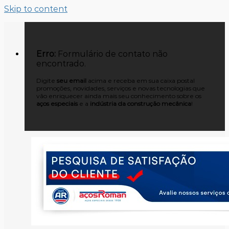
Skip to content
Erro:
Formulário de contato não
encontrado.
Digite
seu email
acima e receba em sua caixa postal
promoções, novidades, serviços e novas tecnologias que
vão enriquecer ainda mais seu conhecimento sobre os
aços especiais
e a
indústria da construção mecânica
!