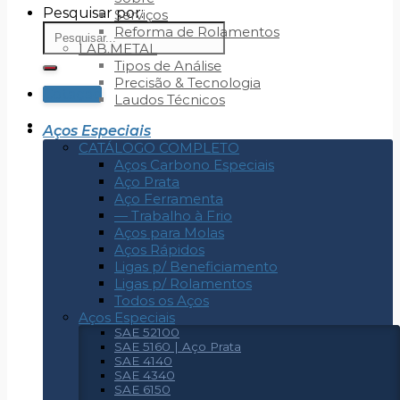
Pesquisar por:
Serviços
Reforma de Rolamentos
LAB.METAL
Tipos de Análise
Precisão & Tecnologia
Cotação
Laudos Técnicos
Aços Especiais
CATÁLOGO COMPLETO
Aços Carbono Especiais
Aço Prata
Aço Ferramenta
— Trabalho à Frio
Aços para Molas
Aços Rápidos
Ligas p/ Beneficiamento
Ligas p/ Rolamentos
Todos os Aços
Aços Especiais
SAE 52100
SAE 5160 | Aço Prata
SAE 4140
SAE 4340
SAE 6150