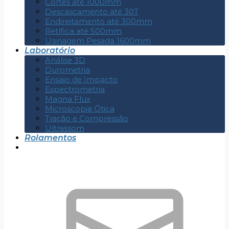
Cortes até 1000mm
Descascamento até 30T
Endireitamento até 300mm
Retífica até 500mm
Usinagem Pesada 1600mm
Laboratório
Análise 3D
Durometria
Ensaio de Impacto
Espectrometria
Magna Flux
Microscopia Ótica
Tração e Compressão
Ultrassom
Rolamentos