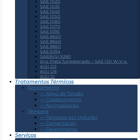
SAE 1020
SAE 1035
SAE 1045
SAE 1050
SAE 1060
SAE 1070
SAE 1095
SAE 8620
SAE 8640
SAE 8650
SAE 9254
SAE/AISI 9260
Aço Prata Tungstenado – SAE 120 W-V-4
AISI D2
AISI D6
AISI S1
Tratamentos Térmicos
Recozimento
— Alívio de Tensão
— Coalescimento
— Normalização
Têmpera
— Têmpera por Indução
— Cementação
— Revenimento
Serviços